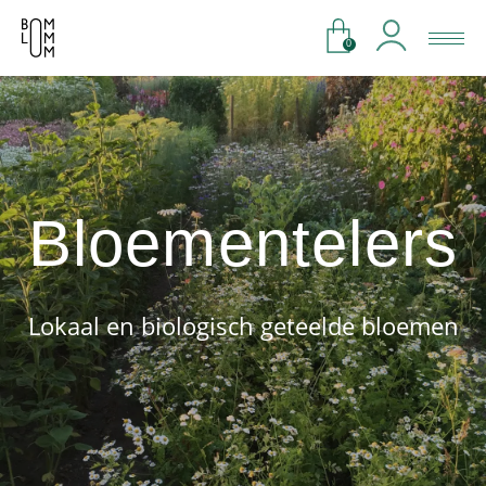
0
Bloementelers
Lokaal en biologisch geteelde bloemen