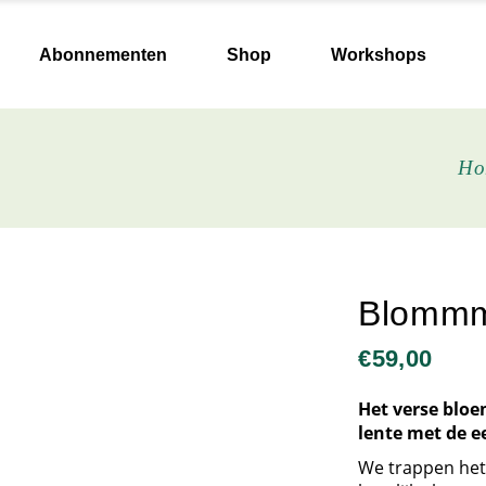
Keramiek & Vazen
Abonnementen
Shop
Workshops
Boeken
Verzorging
Papierwaren
Keramiek & Vazen
Ho
Lekkers
Boeken
Zelf aan de slag
Verzorging
Zaden & bollen
Papierwaren
Kaarsen
Lekkers
Blommm
Plantgoed
Zelf aan de slag
€
59,00
Droogblommmekes
Zaden & bollen
Herdenking en afscheid
Kaarsen
Het verse bloe
lente met de ee
Plantgoed
We trappen het
Droogblommmekes