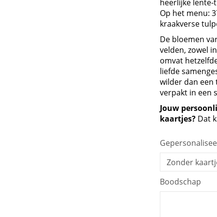
heerlijke lente-
Herdenking en afscheid
Op het menu: 37
kraakverse tulp
De bloemen var
velden, zowel i
omvat hetzelfde
liefde samenge
wilder dan een 
verpakt in een s
Jouw persoonl
kaartjes?
Dat k
Gepersonalisee
Boodschap