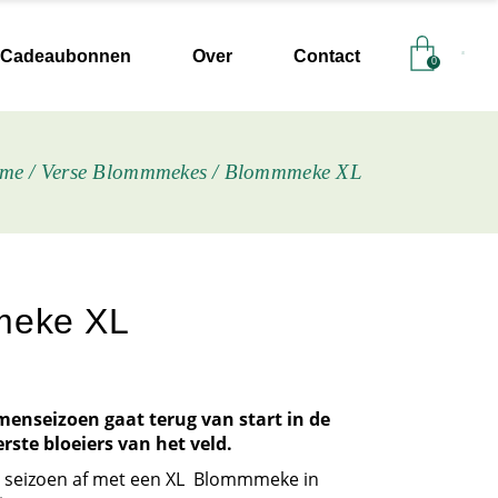
Feest
Cadeaubon controleren
Cadeaubonnen
Over
Contact
0
Winkel & atelier
FAQ / veelgestelde vragen
Werkwijze
Contacteer ons
Onze missie
Afhaalpunten
Feest
Cadeaubon controleren
me
Verse Blommmekes
Blommmeke XL
Bloementelers
Winkel & atelier
FAQ / veelgestelde vragen
Werkwijze
Contacteer ons
Onze missie
Afhaalpunten
Bloementelers
eke XL
menseizoen gaat terug van start in de
rste bloeiers van het veld.
 seizoen af met een XL Blommmeke in