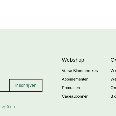
Webshop
O
Verse Blommmekes
Win
Abonnementen
We
Producten
On
Cadeaubonnen
Bl
 by Galia