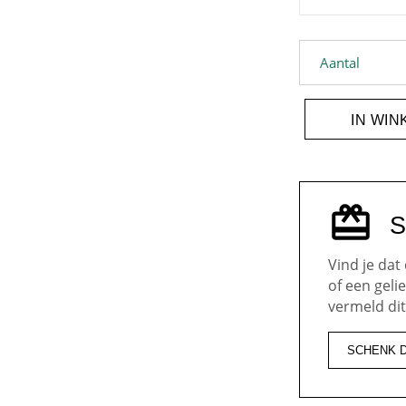
Blommmeke XL 
Aantal
IN WI
S
Vind je dat
of een gel
vermeld dit
SCHENK 