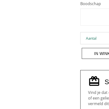
Boodschap
Glazen vaas en
Aantal
IN WI
S
Vind je dat
of een gel
vermeld dit