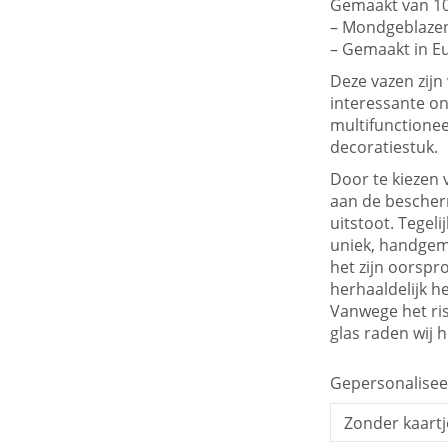
Gemaakt van 10
Herdenking en afscheid
– Mondgeblaze
– Gemaakt in E
Deze vazen zijn
interessante o
multifunctionee
decoratiestuk.
Door te kiezen 
aan de bescher
uitstoot. Tegeli
uniek, handgem
het zijn oorspr
herhaaldelijk h
Vanwege het ris
glas raden wij h
Gepersonalisee