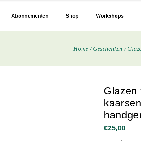
Keramiek & Vazen
Abonnementen
Shop
Workshops
Boeken
Verzorging
Papierwaren
Keramiek & Vazen
Home
Geschenken
Glaz
Lekkers
Boeken
Zelf aan de slag
Verzorging
Zaden & bollen
Papierwaren
Kaarsen
Lekkers
Glazen 
Plantgoed
Zelf aan de slag
kaarsen
Droogblommmekes
Zaden & bollen
handge
Herdenking en afscheid
Kaarsen
Plantgoed
€
25,00
Droogblommmekes