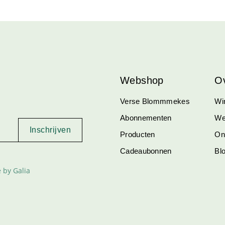
Webshop
O
Verse Blommmekes
Win
Abonnementen
We
Producten
On
Cadeaubonnen
Bl
 by Galia