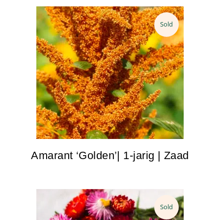
Sold
Amarant ‘Golden’| 1-jarig | Zaad
Sold