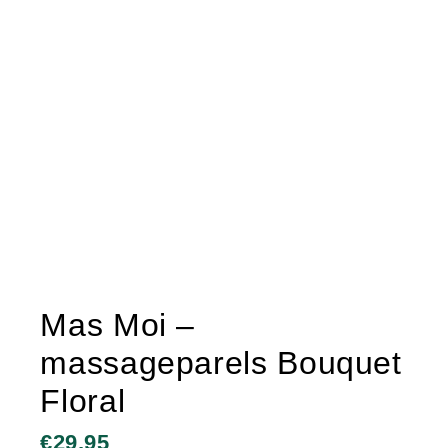
Mas Moi –
massageparels Bouquet
Floral
€
29,95