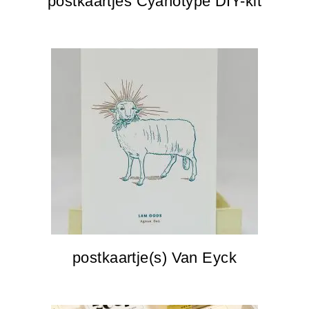
postkaartjes Cyanotype DIY-kit
postkaartje(s) Van Eyck