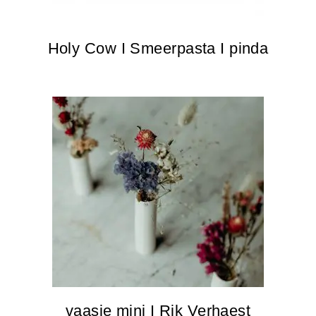
Holy Cow I Smeerpasta I pinda
vaasje mini I Rik Verhaest