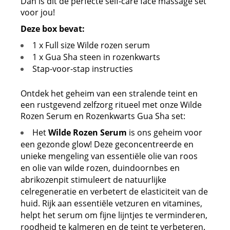
Dan is dit de perfecte self-care face massage set
voor jou!
Deze box bevat:
1 x Full size Wilde rozen serum
1 x Gua Sha steen in rozenkwarts
Stap-voor-stap instructies
Ontdek het geheim van een stralende teint en
een rustgevend zelfzorg ritueel met onze Wilde
Rozen Serum en Rozenkwarts Gua Sha set:
Het
Wilde Rozen Serum
is ons geheim voor
een gezonde glow! Deze geconcentreerde en
unieke mengeling van essentiële olie van roos
en olie van wilde rozen, duindoornbes en
abrikozenpit stimuleert de natuurlijke
celregeneratie en verbetert de elasticiteit van de
huid. Rijk aan essentiële vetzuren en vitamines,
helpt het serum om fijne lijntjes te verminderen,
roodheid te kalmeren en de teint te verbeteren.