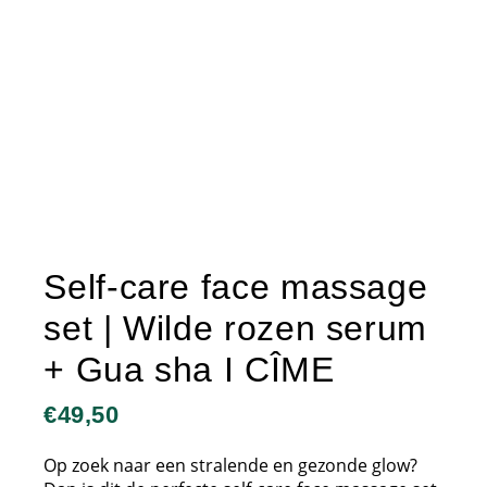
Self-care face massage
set | Wilde rozen serum
+ Gua sha I CÎME
€
49,50
Op zoek naar een stralende en gezonde glow?