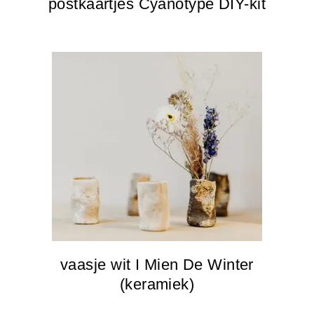
postkaartjes Cyanotype DIY-kit
vaasje wit I Mien De Winter
(keramiek)