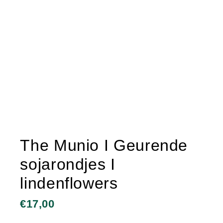
The Munio I Geurende
sojarondjes I
lindenflowers
€
17,00