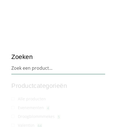
Zoeken
Productcategorieën
Alle producten
Evenementen
4
Droogblommmekes
5
Valentijn
64