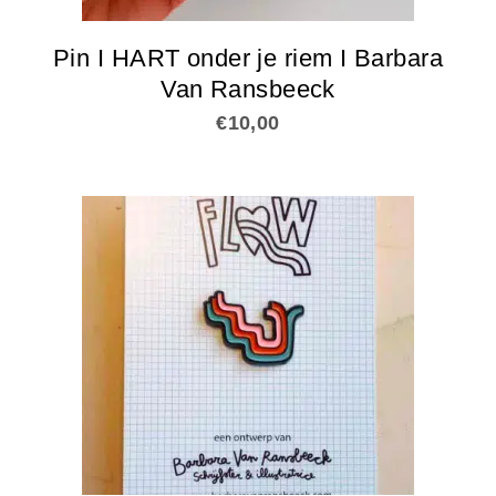
Pin I HART onder je riem I Barbara
Van Ransbeeck
€
10,00