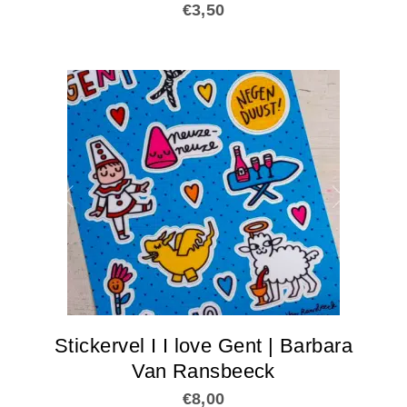
€
3,50
Stickervel I I love Gent | Barbara
Van Ransbeeck
€
8,00