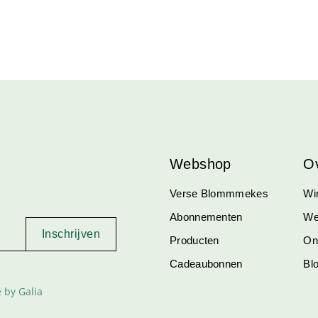
Webshop
O
Verse Blommmekes
Win
Abonnementen
We
Producten
On
Cadeaubonnen
Bl
 by Galia