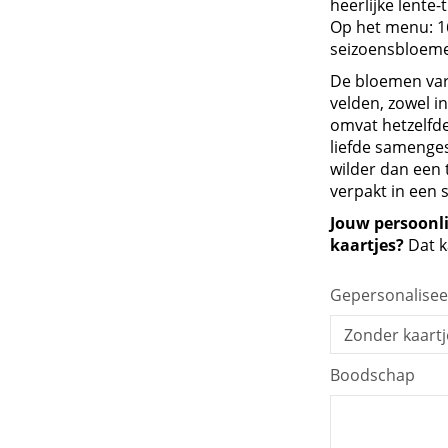
heerlijke lente-
Herdenking en afscheid
Op het menu: 16
seizoensbloem
De bloemen var
velden, zowel i
omvat hetzelfde
liefde samenge
wilder dan een 
verpakt in een s
Jouw persoonl
kaartjes?
Dat k
Gepersonalisee
Boodschap