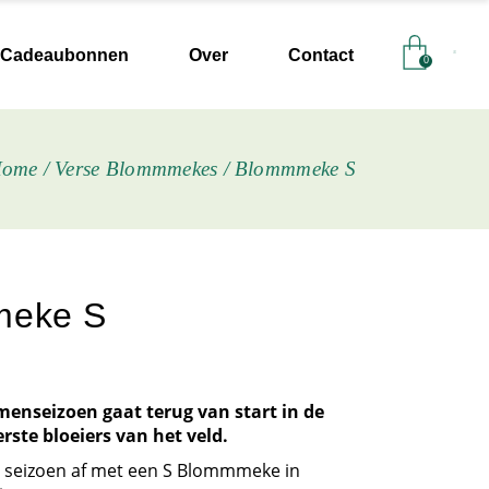
Feest
Cadeaubon controleren
Cadeaubonnen
Over
Contact
0
Winkel & atelier
FAQ / veelgestelde vragen
Werkwijze
Contacteer ons
Onze missie
Afhaalpunten
Feest
Cadeaubon controleren
ome
Verse Blommmekes
Blommmeke S
Bloementelers
Winkel & atelier
FAQ / veelgestelde vragen
Werkwijze
Contacteer ons
Onze missie
Afhaalpunten
Bloementelers
eke S
menseizoen gaat terug van start in de
rste bloeiers van het veld.
 seizoen af met een S Blommmeke in