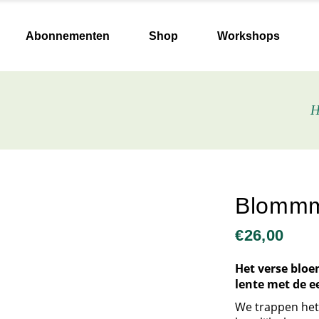
Keramiek & Vazen
Abonnementen
Shop
Workshops
Boeken
Verzorging
Papierwaren
Keramiek & Vazen
H
Lekkers
Boeken
Zelf aan de slag
Verzorging
Zaden & bollen
Papierwaren
Kaarsen
Lekkers
Blommm
Plantgoed
Zelf aan de slag
€
26,00
Droogblommmekes
Zaden & bollen
Herdenking en afscheid
Kaarsen
Het verse bloe
lente met de ee
Plantgoed
We trappen het
Droogblommmekes