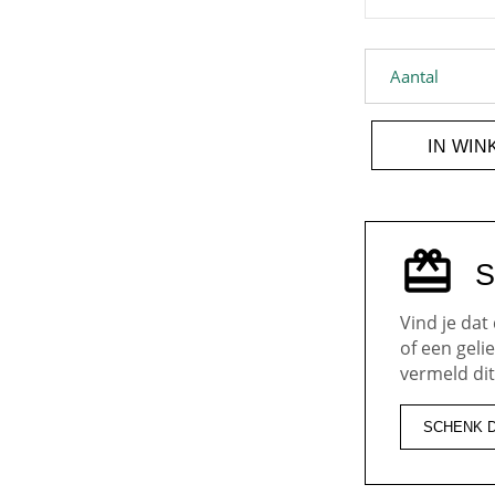
Blommmeke S q
Aantal
IN WI
S
Vind je dat
of een gel
vermeld dit
SCHENK 